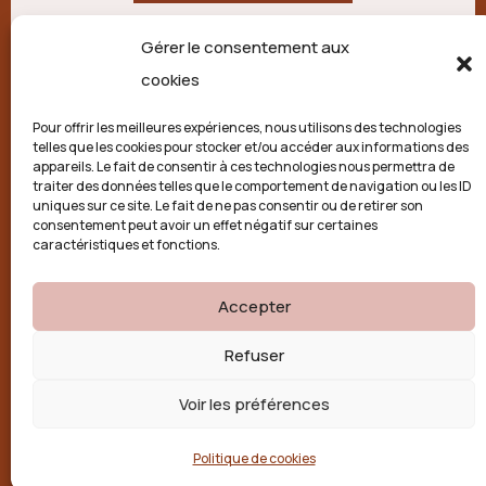
Gérer le consentement aux
21 route de Palisse,
cookies
19250 Combressol
Pour offrir les meilleures expériences, nous utilisons des technologies
telles que les cookies pour stocker et/ou accéder aux informations des
Politique de confidentialité
appareils. Le fait de consentir à ces technologies nous permettra de
traiter des données telles que le comportement de navigation ou les ID
uniques sur ce site. Le fait de ne pas consentir ou de retirer son
Conditions générales
consentement peut avoir un effet négatif sur certaines
caractéristiques et fonctions.
Politique de cookies (UE)
Accepter

Refuser
Voir les préférences
Politique de cookies