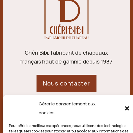
Chéri Bibi, fabricant de chapeaux
français haut de gamme depuis 1987
Nous contacter
Gérer le consentement aux
21 route de Palisse,
cookies
19250 Combressol
Pour offrir les meilleures expériences, nous utilisons des technologies
telles que les cookies pour stocker et/ou accéder aux informations des