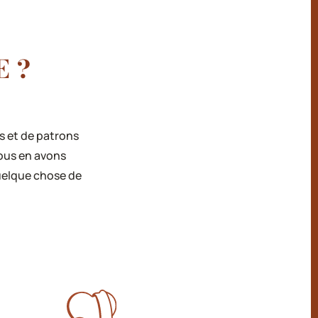
 ?
s et de patrons
ous en avons
quelque chose de