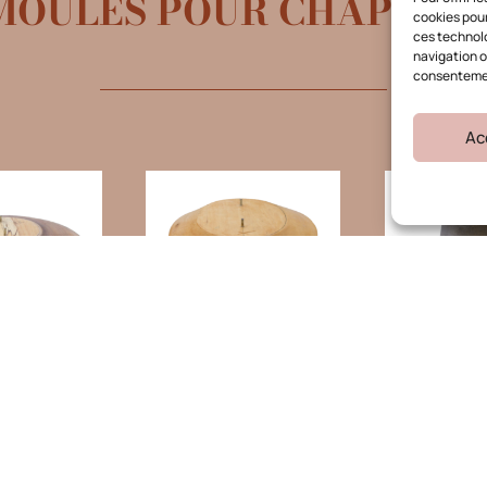
MOULES POUR CHAPEAU
cookies pour
ces technolo
navigation ou
consentement
Ac
BOIS N°117
ALUMINIU
0