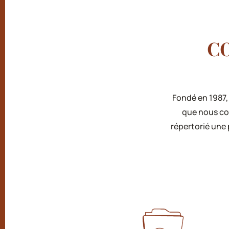
C
Fondé en 1987,
que nous co
répertorié une 