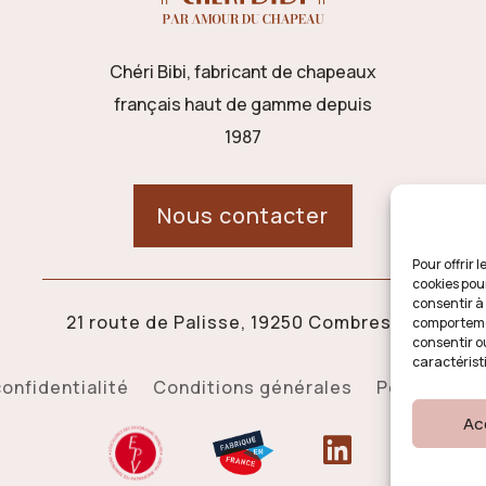
Chéri Bibi, fabricant de chapeaux
français haut de gamme depuis
1987
Nous contacter
Pour offrir 
cookies pou
consentir à
21 route de Palisse, 19250 Combressol
comportemen
consentir o
caractérist
confidentialité
Conditions générales
Politique d
Ac
