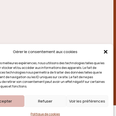
Gérer le consentement aux cookies
les meilleures expériences, nous utilisons des technologies telles que les
r stocker et/ou accéder aux informations des appareils. Le fait de
 ces technologies nous permettra de traiter des données telles que le
t de navigation ou les ID uniques sur ce site. Le fait de ne pas
u de retirer son consentement peut avoir un effet négatif sur certaines
iques et fonctions.
e cookies (UE)
cepter
Refuser
Voir les préférences
Politique de cookies