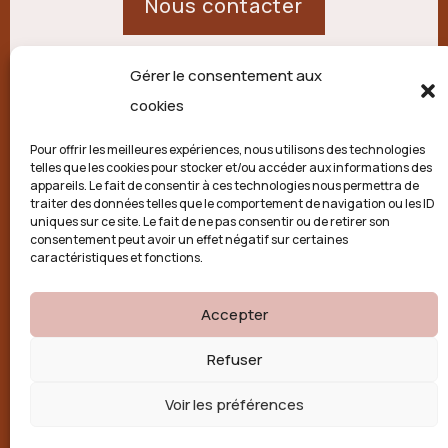
Nous contacter
Gérer le consentement aux
21 route de Palisse,
cookies
19250 Combressol
Pour offrir les meilleures expériences, nous utilisons des technologies
telles que les cookies pour stocker et/ou accéder aux informations des
Politique de confidentialité
appareils. Le fait de consentir à ces technologies nous permettra de
traiter des données telles que le comportement de navigation ou les ID
uniques sur ce site. Le fait de ne pas consentir ou de retirer son
Conditions générales
consentement peut avoir un effet négatif sur certaines
caractéristiques et fonctions.
Politique de cookies (UE)
Accepter

Refuser
Voir les préférences