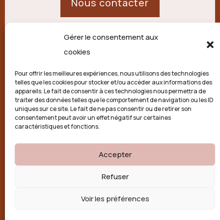
Nous contacter
Gérer le consentement aux
21 route de Palisse,
cookies
19250 Combressol
Pour offrir les meilleures expériences, nous utilisons des technologies
telles que les cookies pour stocker et/ou accéder aux informations des
Politique de confidentialité
appareils. Le fait de consentir à ces technologies nous permettra de
traiter des données telles que le comportement de navigation ou les ID
uniques sur ce site. Le fait de ne pas consentir ou de retirer son
Conditions générales
consentement peut avoir un effet négatif sur certaines
caractéristiques et fonctions.
Politique de cookies (UE)
Accepter

Refuser
Voir les préférences