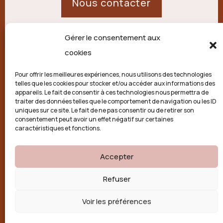
Nous contacter
Gérer le consentement aux
21 route de Palisse,
cookies
19250 Combressol
Pour offrir les meilleures expériences, nous utilisons des technologies
telles que les cookies pour stocker et/ou accéder aux informations des
Politique de confidentialité
appareils. Le fait de consentir à ces technologies nous permettra de
traiter des données telles que le comportement de navigation ou les ID
uniques sur ce site. Le fait de ne pas consentir ou de retirer son
Conditions générales
consentement peut avoir un effet négatif sur certaines
caractéristiques et fonctions.
Politique de cookies (UE)
Accepter

Refuser
Voir les préférences