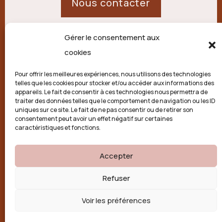
Nous contacter
Gérer le consentement aux
21 route de Palisse,
cookies
19250 Combressol
Pour offrir les meilleures expériences, nous utilisons des technologies
telles que les cookies pour stocker et/ou accéder aux informations des
Politique de confidentialité
appareils. Le fait de consentir à ces technologies nous permettra de
traiter des données telles que le comportement de navigation ou les ID
uniques sur ce site. Le fait de ne pas consentir ou de retirer son
Conditions générales
consentement peut avoir un effet négatif sur certaines
caractéristiques et fonctions.
Politique de cookies (UE)
Accepter

Refuser
Voir les préférences