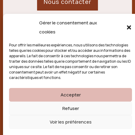
Nous contacter
Gérer le consentement aux
21 route de Palisse,
cookies
19250 Combressol
Pour offrir les meilleures expériences, nous utilisons des technologies
telles que les cookies pour stocker et/ou accéder aux informations des
Politique de confidentialité
appareils. Le fait de consentir à ces technologies nous permettra de
traiter des données telles que le comportement de navigation ou les ID
uniques sur ce site. Le fait de ne pas consentir ou de retirer son
Conditions générales
consentement peut avoir un effet négatif sur certaines
caractéristiques et fonctions.
Politique de cookies (UE)
Accepter

Refuser
Voir les préférences