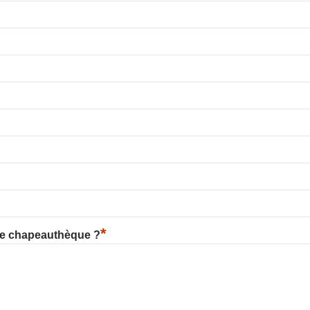
*
re chapeauthèque ?