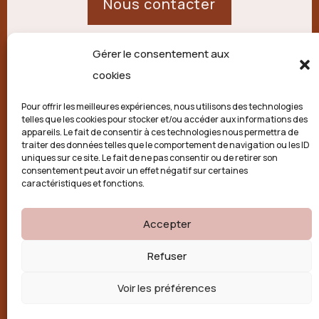
Nous contacter
Gérer le consentement aux
21 route de Palisse,
cookies
19250 Combressol
Pour offrir les meilleures expériences, nous utilisons des technologies
telles que les cookies pour stocker et/ou accéder aux informations des
Politique de confidentialité
appareils. Le fait de consentir à ces technologies nous permettra de
traiter des données telles que le comportement de navigation ou les ID
uniques sur ce site. Le fait de ne pas consentir ou de retirer son
Conditions générales
consentement peut avoir un effet négatif sur certaines
caractéristiques et fonctions.
Politique de cookies (UE)
Accepter

Refuser
Voir les préférences