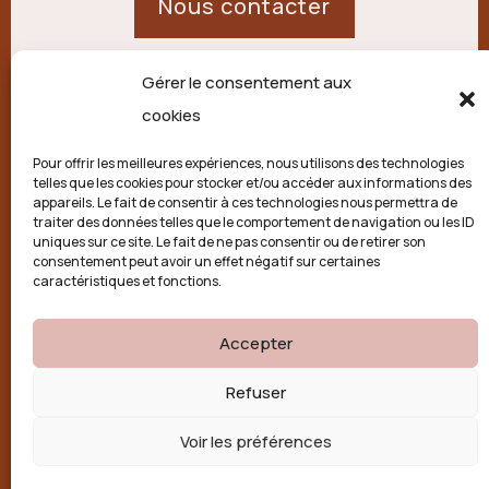
Nous contacter
Gérer le consentement aux
21 route de Palisse,
cookies
19250 Combressol
Pour offrir les meilleures expériences, nous utilisons des technologies
telles que les cookies pour stocker et/ou accéder aux informations des
Politique de confidentialité
appareils. Le fait de consentir à ces technologies nous permettra de
traiter des données telles que le comportement de navigation ou les ID
uniques sur ce site. Le fait de ne pas consentir ou de retirer son
Conditions générales
consentement peut avoir un effet négatif sur certaines
caractéristiques et fonctions.
Politique de cookies (UE)
Accepter

Refuser
Voir les préférences