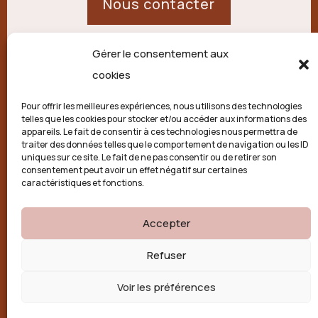
Nous contacter
Gérer le consentement aux
21 route de Palisse,
cookies
19250 Combressol
Pour offrir les meilleures expériences, nous utilisons des technologies
telles que les cookies pour stocker et/ou accéder aux informations des
Politique de confidentialité
appareils. Le fait de consentir à ces technologies nous permettra de
traiter des données telles que le comportement de navigation ou les ID
uniques sur ce site. Le fait de ne pas consentir ou de retirer son
Conditions générales
consentement peut avoir un effet négatif sur certaines
caractéristiques et fonctions.
Politique de cookies (UE)
Accepter

Refuser
Voir les préférences