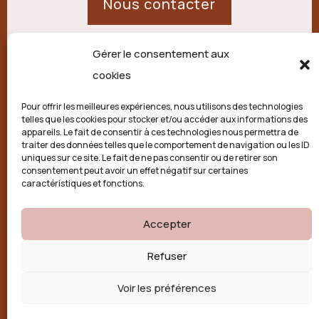
Nous contacter
Gérer le consentement aux
21 route de Palisse,
cookies
19250 Combressol
Pour offrir les meilleures expériences, nous utilisons des technologies
telles que les cookies pour stocker et/ou accéder aux informations des
Politique de confidentialité
appareils. Le fait de consentir à ces technologies nous permettra de
traiter des données telles que le comportement de navigation ou les ID
uniques sur ce site. Le fait de ne pas consentir ou de retirer son
Conditions générales
consentement peut avoir un effet négatif sur certaines
caractéristiques et fonctions.
Politique de cookies (UE)
Accepter

Refuser
Voir les préférences