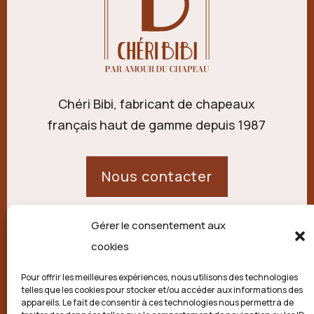
Chéri Bibi, fabricant de chapeaux
français haut de gamme depuis 1987
Nous contacter
Gérer le consentement aux
21 route de Palisse,
cookies
19250 Combressol
Pour offrir les meilleures expériences, nous utilisons des technologies
telles que les cookies pour stocker et/ou accéder aux informations des
Politique de confidentialité
appareils. Le fait de consentir à ces technologies nous permettra de