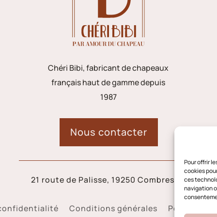
Chéri Bibi, fabricant de chapeaux
français haut de gamme depuis
1987
Nous contacter
Pour offrir 
cookies pour
21 route de Palisse, 19250 Combressol
ces technolo
navigation ou
consentement
confidentialité
Conditions générales
Politique d