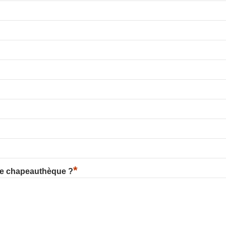
*
re chapeauthèque ?