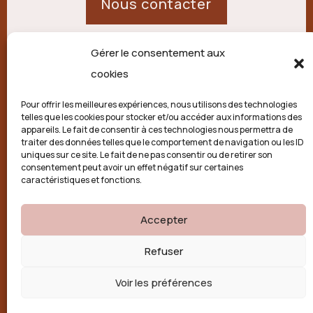
Nous contacter
Gérer le consentement aux
21 route de Palisse,
cookies
19250 Combressol
Pour offrir les meilleures expériences, nous utilisons des technologies
telles que les cookies pour stocker et/ou accéder aux informations des
Politique de confidentialité
appareils. Le fait de consentir à ces technologies nous permettra de
traiter des données telles que le comportement de navigation ou les ID
uniques sur ce site. Le fait de ne pas consentir ou de retirer son
Conditions générales
consentement peut avoir un effet négatif sur certaines
caractéristiques et fonctions.
Politique de cookies (UE)
Accepter

Refuser
Voir les préférences