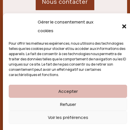
Nous contacter
Gérer le consentement aux
21 route de Palisse,
cookies
19250 Combressol
Pour offrir les meilleures expériences, nous utilisons des technologies
telles que les cookies pour stocker et/ou accéder aux informations des
Politique de confidentialité
appareils. Le fait de consentir à ces technologies nous permettra de
traiter des données telles que le comportement de navigation ou les ID
uniques sur ce site. Le fait de ne pas consentir ou de retirer son
Conditions générales
consentement peut avoir un effet négatif sur certaines
caractéristiques et fonctions.
Politique de cookies (UE)
Accepter

Refuser
Voir les préférences