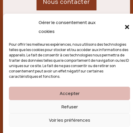
Nous contacter
Gérer le consentement aux
21 route de Palisse,
cookies
19250 Combressol
Pour offrir les meilleures expériences, nous utilisons des technologies
telles que les cookies pour stocker et/ou accéder aux informations des
Politique de confidentialité
appareils. Le fait de consentir à ces technologies nous permettra de
traiter des données telles que le comportement de navigation ou les ID
uniques sur ce site. Le fait de ne pas consentir ou de retirer son
Conditions générales
consentement peut avoir un effet négatif sur certaines
caractéristiques et fonctions.
Politique de cookies (UE)
Accepter

Refuser
Voir les préférences