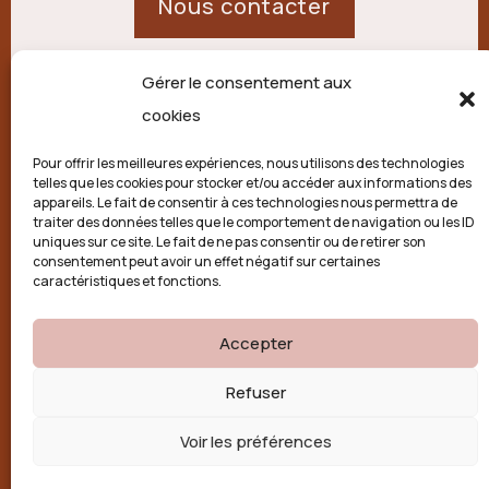
Nous contacter
Gérer le consentement aux
21 route de Palisse,
cookies
19250 Combressol
Pour offrir les meilleures expériences, nous utilisons des technologies
telles que les cookies pour stocker et/ou accéder aux informations des
Politique de confidentialité
appareils. Le fait de consentir à ces technologies nous permettra de
traiter des données telles que le comportement de navigation ou les ID
uniques sur ce site. Le fait de ne pas consentir ou de retirer son
Conditions générales
consentement peut avoir un effet négatif sur certaines
caractéristiques et fonctions.
Politique de cookies (UE)
Accepter

Refuser
Voir les préférences