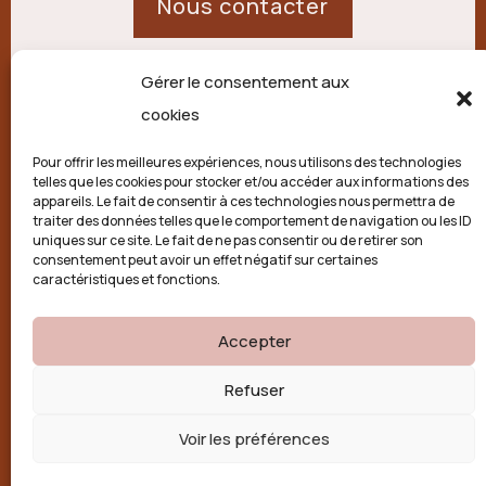
Nous contacter
Gérer le consentement aux
21 route de Palisse,
cookies
19250 Combressol
Pour offrir les meilleures expériences, nous utilisons des technologies
telles que les cookies pour stocker et/ou accéder aux informations des
Politique de confidentialité
appareils. Le fait de consentir à ces technologies nous permettra de
traiter des données telles que le comportement de navigation ou les ID
uniques sur ce site. Le fait de ne pas consentir ou de retirer son
Conditions générales
consentement peut avoir un effet négatif sur certaines
caractéristiques et fonctions.
Politique de cookies (UE)
Accepter

Refuser
Voir les préférences