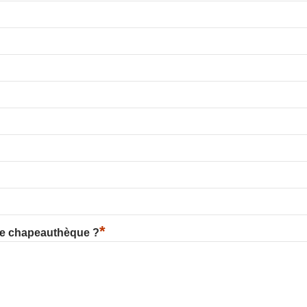
*
re chapeauthèque ?