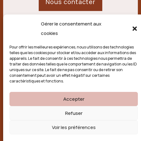
Nous contacter
Gérer le consentement aux
21 route de Palisse,
cookies
19250 Combressol
Pour offrir les meilleures expériences, nous utilisons des technologies
telles que les cookies pour stocker et/ou accéder aux informations des
Politique de confidentialité
appareils. Le fait de consentir à ces technologies nous permettra de
traiter des données telles que le comportement de navigation ou les ID
uniques sur ce site. Le fait de ne pas consentir ou de retirer son
Conditions générales
consentement peut avoir un effet négatif sur certaines
caractéristiques et fonctions.
Politique de cookies (UE)
Accepter

Refuser
Voir les préférences