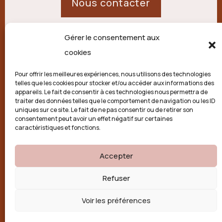
Nous contacter
Gérer le consentement aux
21 route de Palisse,
cookies
19250 Combressol
Pour offrir les meilleures expériences, nous utilisons des technologies
telles que les cookies pour stocker et/ou accéder aux informations des
Politique de confidentialité
appareils. Le fait de consentir à ces technologies nous permettra de
traiter des données telles que le comportement de navigation ou les ID
uniques sur ce site. Le fait de ne pas consentir ou de retirer son
Conditions générales
consentement peut avoir un effet négatif sur certaines
caractéristiques et fonctions.
Politique de cookies (UE)
Accepter

Refuser
Voir les préférences