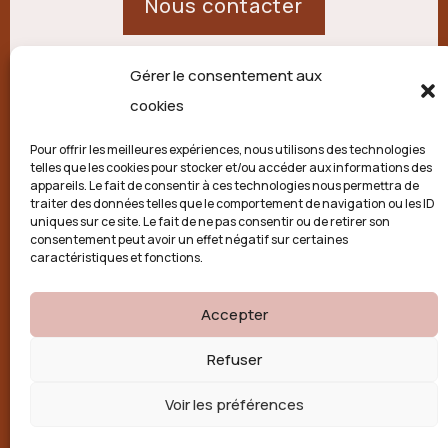
Nous contacter
Gérer le consentement aux
21 route de Palisse,
cookies
19250 Combressol
Pour offrir les meilleures expériences, nous utilisons des technologies
telles que les cookies pour stocker et/ou accéder aux informations des
Politique de confidentialité
appareils. Le fait de consentir à ces technologies nous permettra de
traiter des données telles que le comportement de navigation ou les ID
uniques sur ce site. Le fait de ne pas consentir ou de retirer son
Conditions générales
consentement peut avoir un effet négatif sur certaines
caractéristiques et fonctions.
Politique de cookies (UE)
Accepter

Refuser
Voir les préférences