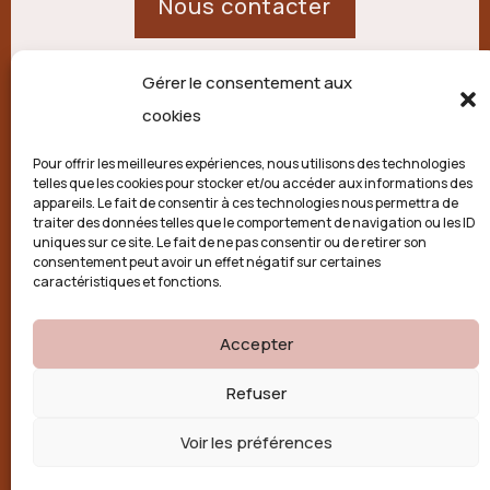
Nous contacter
Gérer le consentement aux
21 route de Palisse,
cookies
19250 Combressol
Pour offrir les meilleures expériences, nous utilisons des technologies
telles que les cookies pour stocker et/ou accéder aux informations des
Politique de confidentialité
appareils. Le fait de consentir à ces technologies nous permettra de
traiter des données telles que le comportement de navigation ou les ID
uniques sur ce site. Le fait de ne pas consentir ou de retirer son
Conditions générales
consentement peut avoir un effet négatif sur certaines
caractéristiques et fonctions.
Politique de cookies (UE)
Accepter

Refuser
Voir les préférences