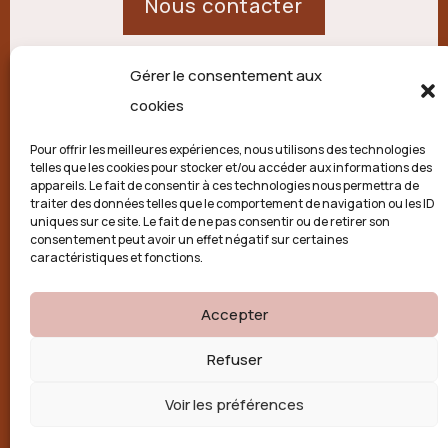
Nous contacter
Gérer le consentement aux
21 route de Palisse,
cookies
19250 Combressol
Pour offrir les meilleures expériences, nous utilisons des technologies
telles que les cookies pour stocker et/ou accéder aux informations des
Politique de confidentialité
appareils. Le fait de consentir à ces technologies nous permettra de
traiter des données telles que le comportement de navigation ou les ID
uniques sur ce site. Le fait de ne pas consentir ou de retirer son
Conditions générales
consentement peut avoir un effet négatif sur certaines
caractéristiques et fonctions.
Politique de cookies (UE)
Accepter

Refuser
Voir les préférences