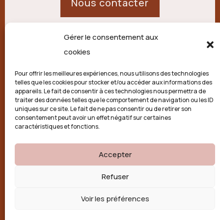
Nous contacter
Gérer le consentement aux
21 route de Palisse,
cookies
19250 Combressol
Pour offrir les meilleures expériences, nous utilisons des technologies
telles que les cookies pour stocker et/ou accéder aux informations des
Politique de confidentialité
appareils. Le fait de consentir à ces technologies nous permettra de
traiter des données telles que le comportement de navigation ou les ID
uniques sur ce site. Le fait de ne pas consentir ou de retirer son
Conditions générales
consentement peut avoir un effet négatif sur certaines
caractéristiques et fonctions.
Politique de cookies (UE)
Accepter

Refuser
Voir les préférences