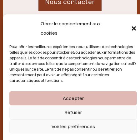
Nous contacter
Gérer le consentement aux
21 route de Palisse,
cookies
19250 Combressol
Pour offrir les meilleures expériences, nous utilisons des technologies
telles que les cookies pour stocker et/ou accéder aux informations des
Politique de confidentialité
appareils. Le fait de consentir à ces technologies nous permettra de
traiter des données telles que le comportement de navigation ou les ID
uniques sur ce site. Le fait de ne pas consentir ou de retirer son
Conditions générales
consentement peut avoir un effet négatif sur certaines
caractéristiques et fonctions.
Politique de cookies (UE)
Accepter

Refuser
Voir les préférences