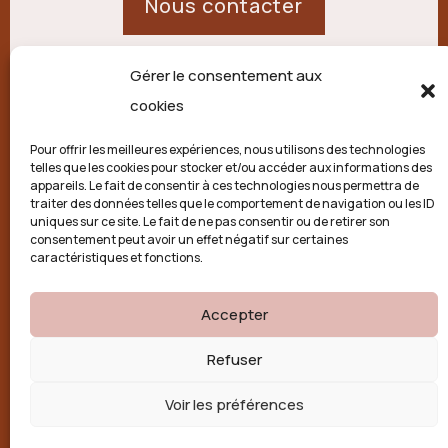
Nous contacter
Gérer le consentement aux
21 route de Palisse,
cookies
19250 Combressol
Pour offrir les meilleures expériences, nous utilisons des technologies
telles que les cookies pour stocker et/ou accéder aux informations des
Politique de confidentialité
appareils. Le fait de consentir à ces technologies nous permettra de
traiter des données telles que le comportement de navigation ou les ID
uniques sur ce site. Le fait de ne pas consentir ou de retirer son
Conditions générales
consentement peut avoir un effet négatif sur certaines
caractéristiques et fonctions.
Politique de cookies (UE)
Accepter

Refuser
Voir les préférences