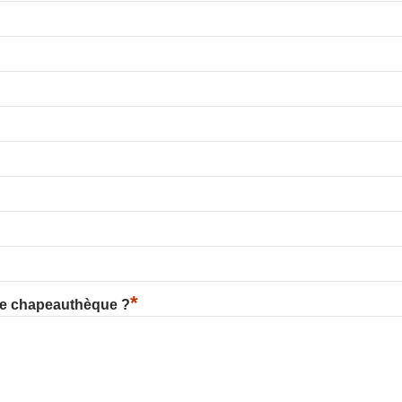
*
re chapeauthèque ?