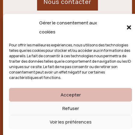
Nous contacter
Gérer le consentement aux
21 route de Palisse,
cookies
19250 Combressol
Pour offrir les meilleures expériences, nous utilisons des technologies
telles que les cookies pour stocker et/ou accéder aux informations des
Politique de confidentialité
appareils. Le fait de consentir à ces technologies nous permettra de
traiter des données telles que le comportement de navigation ou les ID
uniques sur ce site. Le fait de ne pas consentir ou de retirer son
Conditions générales
consentement peut avoir un effet négatif sur certaines
caractéristiques et fonctions.
Politique de cookies (UE)
Accepter

Refuser
Voir les préférences