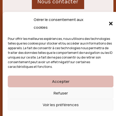
Nous contacter
Gérer le consentement aux
21 route de Palisse,
cookies
19250 Combressol
Pour offrir les meilleures expériences, nous utilisons des technologies
telles que les cookies pour stocker et/ou accéder aux informations des
Politique de confidentialité
appareils. Le fait de consentir à ces technologies nous permettra de
traiter des données telles que le comportement de navigation ou les ID
uniques sur ce site. Le fait de ne pas consentir ou de retirer son
Conditions générales
consentement peut avoir un effet négatif sur certaines
caractéristiques et fonctions.
Politique de cookies (UE)
Accepter

Refuser
Voir les préférences