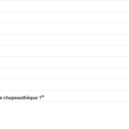
*
re chapeauthèque ?