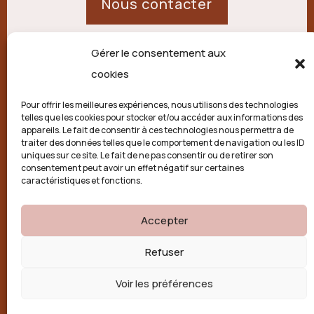
Nous contacter
Gérer le consentement aux
21 route de Palisse,
cookies
19250 Combressol
Pour offrir les meilleures expériences, nous utilisons des technologies
telles que les cookies pour stocker et/ou accéder aux informations des
Politique de confidentialité
appareils. Le fait de consentir à ces technologies nous permettra de
traiter des données telles que le comportement de navigation ou les ID
uniques sur ce site. Le fait de ne pas consentir ou de retirer son
Conditions générales
consentement peut avoir un effet négatif sur certaines
caractéristiques et fonctions.
Politique de cookies (UE)
Accepter

Refuser
Voir les préférences