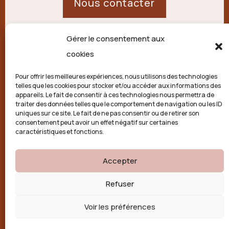
Nous contacter
Gérer le consentement aux
21 route de Palisse,
cookies
19250 Combressol
Pour offrir les meilleures expériences, nous utilisons des technologies
telles que les cookies pour stocker et/ou accéder aux informations des
Politique de confidentialité
appareils. Le fait de consentir à ces technologies nous permettra de
traiter des données telles que le comportement de navigation ou les ID
uniques sur ce site. Le fait de ne pas consentir ou de retirer son
Conditions générales
consentement peut avoir un effet négatif sur certaines
caractéristiques et fonctions.
Politique de cookies (UE)
Accepter

Refuser
Voir les préférences