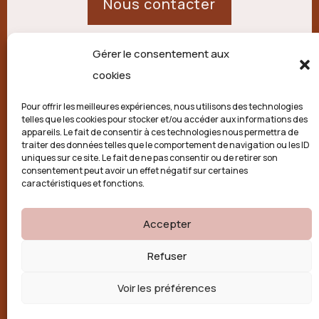
Nous contacter
Gérer le consentement aux
21 route de Palisse,
cookies
19250 Combressol
Pour offrir les meilleures expériences, nous utilisons des technologies
telles que les cookies pour stocker et/ou accéder aux informations des
Politique de confidentialité
appareils. Le fait de consentir à ces technologies nous permettra de
traiter des données telles que le comportement de navigation ou les ID
uniques sur ce site. Le fait de ne pas consentir ou de retirer son
Conditions générales
consentement peut avoir un effet négatif sur certaines
caractéristiques et fonctions.
Politique de cookies (UE)
Accepter

Refuser
Voir les préférences