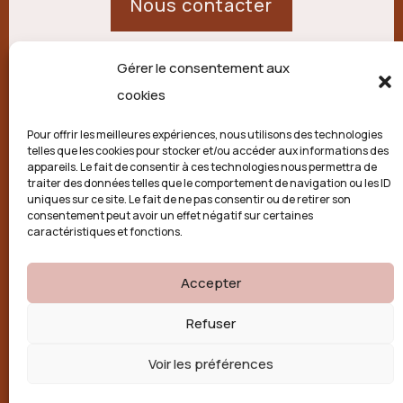
Nous contacter
Gérer le consentement aux
21 route de Palisse,
cookies
19250 Combressol
Pour offrir les meilleures expériences, nous utilisons des technologies
telles que les cookies pour stocker et/ou accéder aux informations des
Politique de confidentialité
appareils. Le fait de consentir à ces technologies nous permettra de
traiter des données telles que le comportement de navigation ou les ID
uniques sur ce site. Le fait de ne pas consentir ou de retirer son
Conditions générales
consentement peut avoir un effet négatif sur certaines
caractéristiques et fonctions.
Politique de cookies (UE)
Accepter

Refuser
Voir les préférences