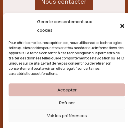
Nous contacter
Gérer le consentement aux
21 route de Palisse,
cookies
19250 Combressol
Pour offrir les meilleures expériences, nous utilisons des technologies
telles que les cookies pour stocker et/ou accéder aux informations des
Politique de confidentialité
appareils. Le fait de consentir à ces technologies nous permettra de
traiter des données telles que le comportement de navigation ou les ID
uniques sur ce site. Le fait de ne pas consentir ou de retirer son
Conditions générales
consentement peut avoir un effet négatif sur certaines
caractéristiques et fonctions.
Politique de cookies (UE)
Accepter

Refuser
Voir les préférences