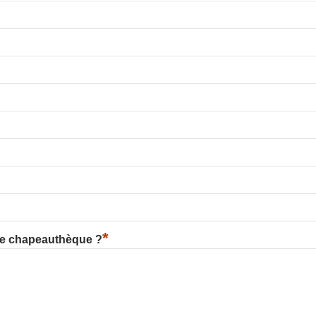
*
re chapeauthèque ?