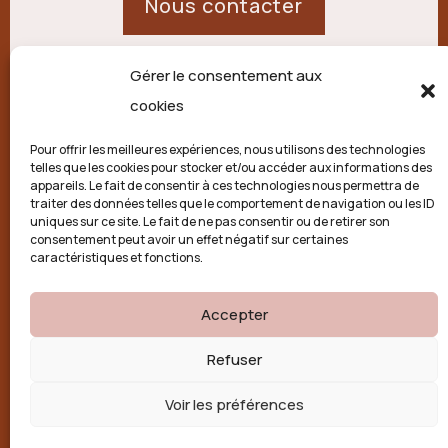
Nous contacter
Gérer le consentement aux
21 route de Palisse,
cookies
19250 Combressol
Pour offrir les meilleures expériences, nous utilisons des technologies
telles que les cookies pour stocker et/ou accéder aux informations des
Politique de confidentialité
appareils. Le fait de consentir à ces technologies nous permettra de
traiter des données telles que le comportement de navigation ou les ID
uniques sur ce site. Le fait de ne pas consentir ou de retirer son
Conditions générales
consentement peut avoir un effet négatif sur certaines
caractéristiques et fonctions.
Politique de cookies (UE)
Accepter

Refuser
Voir les préférences