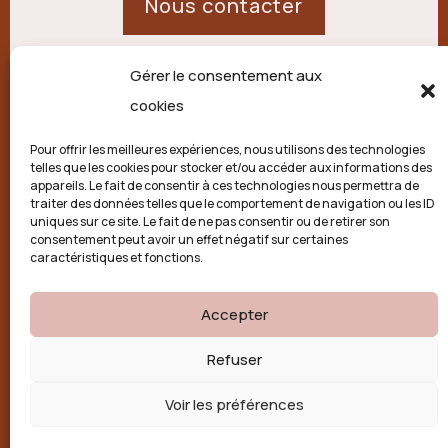
Nous contacter
Gérer le consentement aux
21 route de Palisse,
cookies
19250 Combressol
Pour offrir les meilleures expériences, nous utilisons des technologies
telles que les cookies pour stocker et/ou accéder aux informations des
Politique de confidentialité
appareils. Le fait de consentir à ces technologies nous permettra de
traiter des données telles que le comportement de navigation ou les ID
uniques sur ce site. Le fait de ne pas consentir ou de retirer son
Conditions générales
consentement peut avoir un effet négatif sur certaines
caractéristiques et fonctions.
Politique de cookies (UE)
Accepter

Refuser
Voir les préférences