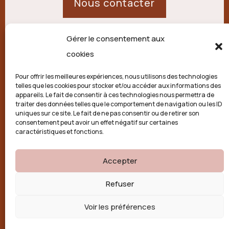
Nous contacter
Gérer le consentement aux
21 route de Palisse,
cookies
19250 Combressol
Pour offrir les meilleures expériences, nous utilisons des technologies
telles que les cookies pour stocker et/ou accéder aux informations des
Politique de confidentialité
appareils. Le fait de consentir à ces technologies nous permettra de
traiter des données telles que le comportement de navigation ou les ID
uniques sur ce site. Le fait de ne pas consentir ou de retirer son
Conditions générales
consentement peut avoir un effet négatif sur certaines
caractéristiques et fonctions.
Politique de cookies (UE)
Accepter

Refuser
Voir les préférences