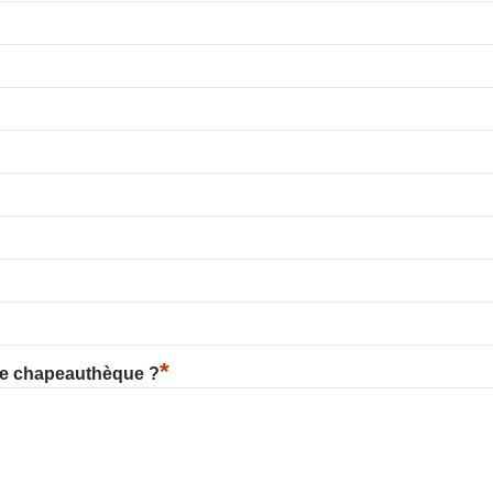
*
re chapeauthèque ?