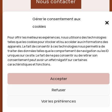
Nous contacter
Gérer le consentement aux
21 route de Palisse,
cookies
19250 Combressol
Pour offrir les meilleures expériences, nous utilisons des technologies
telles que les cookies pour stocker et/ou accéder aux informations des
Politique de confidentialité
appareils. Le fait de consentir à ces technologies nous permettra de
traiter des données telles que le comportement de navigation ou les ID
uniques sur ce site. Le fait de ne pas consentir ou de retirer son
Conditions générales
consentement peut avoir un effet négatif sur certaines
caractéristiques et fonctions.
Politique de cookies (UE)
Accepter

Refuser
Voir les préférences