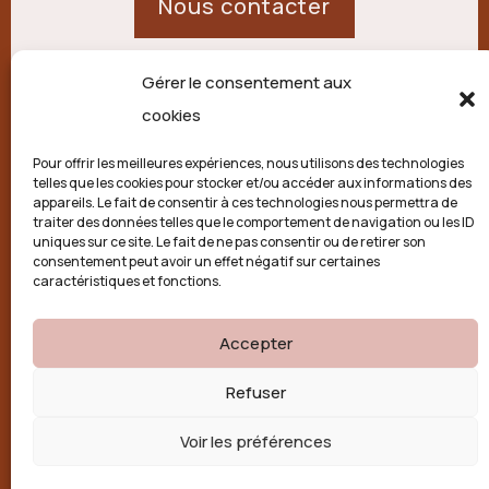
Nous contacter
Gérer le consentement aux
21 route de Palisse,
cookies
19250 Combressol
Pour offrir les meilleures expériences, nous utilisons des technologies
telles que les cookies pour stocker et/ou accéder aux informations des
Politique de confidentialité
appareils. Le fait de consentir à ces technologies nous permettra de
traiter des données telles que le comportement de navigation ou les ID
uniques sur ce site. Le fait de ne pas consentir ou de retirer son
Conditions générales
consentement peut avoir un effet négatif sur certaines
caractéristiques et fonctions.
Politique de cookies (UE)
Accepter

Refuser
Voir les préférences