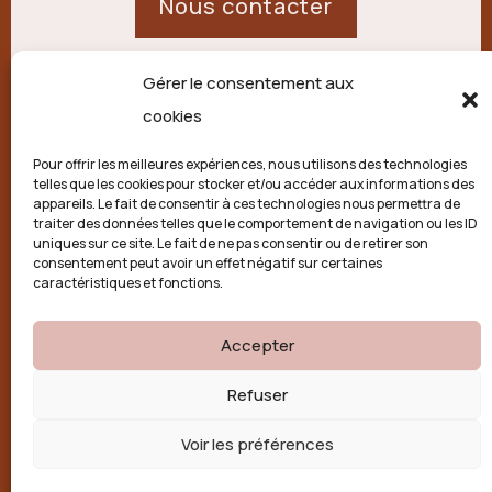
Nous contacter
Gérer le consentement aux
21 route de Palisse,
cookies
19250 Combressol
Pour offrir les meilleures expériences, nous utilisons des technologies
telles que les cookies pour stocker et/ou accéder aux informations des
Politique de confidentialité
appareils. Le fait de consentir à ces technologies nous permettra de
traiter des données telles que le comportement de navigation ou les ID
uniques sur ce site. Le fait de ne pas consentir ou de retirer son
Conditions générales
consentement peut avoir un effet négatif sur certaines
caractéristiques et fonctions.
Politique de cookies (UE)
Accepter

Refuser
Voir les préférences