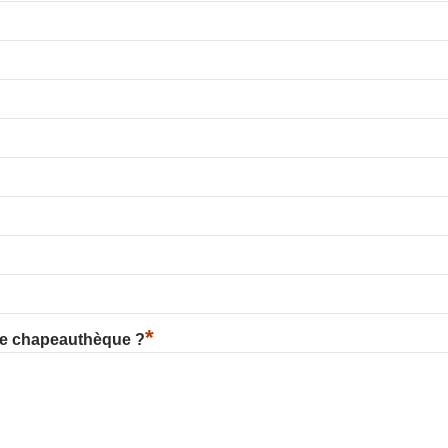
*
re chapeauthèque ?