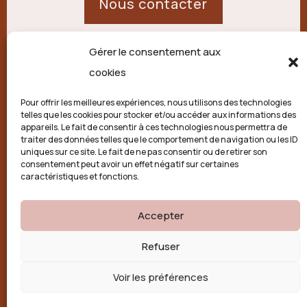
Nous contacter
Gérer le consentement aux
21 route de Palisse,
cookies
19250 Combressol
Pour offrir les meilleures expériences, nous utilisons des technologies
telles que les cookies pour stocker et/ou accéder aux informations des
Politique de confidentialité
appareils. Le fait de consentir à ces technologies nous permettra de
traiter des données telles que le comportement de navigation ou les ID
uniques sur ce site. Le fait de ne pas consentir ou de retirer son
Conditions générales
consentement peut avoir un effet négatif sur certaines
caractéristiques et fonctions.
Politique de cookies (UE)
Accepter

Refuser
Voir les préférences