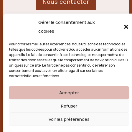
Nous contacter
Gérer le consentement aux
21 route de Palisse,
cookies
19250 Combressol
Pour offrir les meilleures expériences, nous utilisons des technologies
telles que les cookies pour stocker et/ou accéder aux informations des
Politique de confidentialité
appareils. Le fait de consentir à ces technologies nous permettra de
traiter des données telles que le comportement de navigation ou les ID
uniques sur ce site. Le fait de ne pas consentir ou de retirer son
Conditions générales
consentement peut avoir un effet négatif sur certaines
caractéristiques et fonctions.
Politique de cookies (UE)
Accepter

Refuser
Voir les préférences